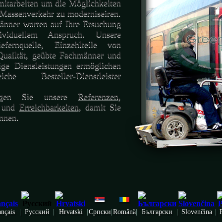
 mitarbeiten um die Möglichkeiten
 Massenverkehr zu moderniseiren.
ner warten auf Ihre Ersuchung
viduellem Anspruch. Unsere
iefernquelle, Einzehlteile von
Quailtät, geübte Fachmänner und
ige Diensleistungen ermöglichen
che Besteller-Dienstleister
en Sie unsere
Referenzen
,
und
Erreichbarkeiten
, damit Sie
nnen.
ançais
|
Русский
|
Hrvatski
|
Српски
|
Română
|
Български
|
Slovenčina
|