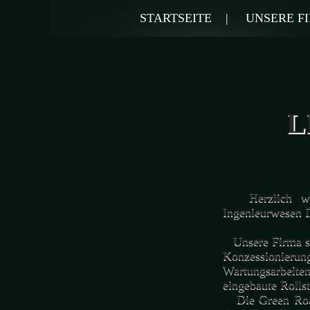
STARTSEITE |
UNSERE F
L
Herzlich wil
Ingenieurwesen D
Unsere Firma spi
Konzessionierun
Wartungsarbeite
eingebaute Rolls
Die Green Roa