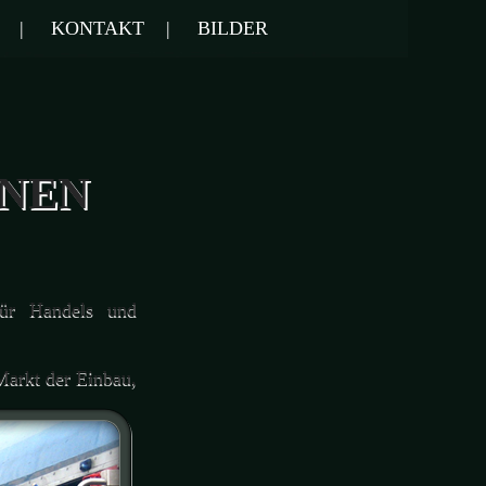
|
KONTAKT
|
BILDER
NNEN
r Handels und
Markt der Einbau,