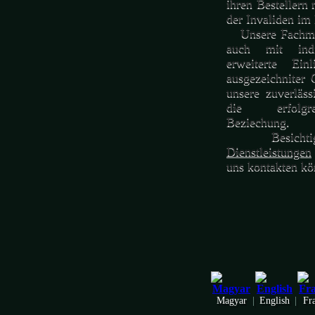
ihren Bestellern
der Invaliden im
Unsere Fachmän
auch mit indi
erweiterte Einl
ausgezeichniter 
unsere zuverläss
die erfolgrei
Beziechung.
Besichtig
Dienstleistungen
uns kontakten kö
Magyar
|
English
|
Fr