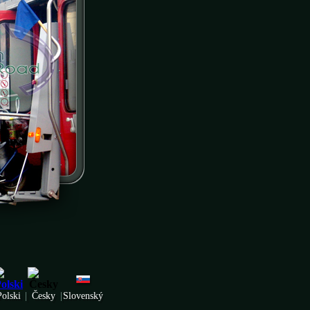
Polski
|
Česky
|
Slovenský