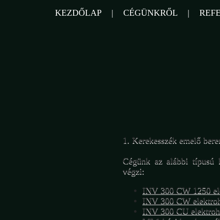
KEZDŐLAP
|
CÉGÜNKRŐL
|
REF
1. Kerekesszék emelő beren
Cégünk az alábbi típusú k
végzi:
INV 300 CW 1250 ele
INV 300 CW elektroh
INV 300 CU elektrohi