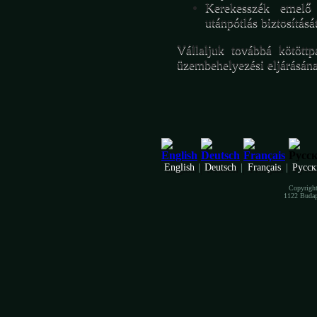
Kerekesszék emelő 
utánpótlás biztosításá
Vállaljuk továbbá kötöttp
üzembehelyezési eljárásának
English
|
Deutsch
|
Français
|
Русс
Copyright
1122 Budape