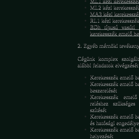
ML1 kézi kerekesszé
ML2 kézi kerekesszé
MA3 kézi kerekesszé
RL1 kézi kerekesszé
BDh típusú vasúti k
kerekesszék emelő be
2. Egyéb mérnöki tevéken
Cégünk komplex szolgálta
alábbi feladatok elvégzését 
Kerekesszék emelő ber
Kerekesszék emelő b
beszerelését
Kerekesszék emelő
reléshez szükséges
szítését
Kerekesszék emelő be
és hatósági engedélye
Kerekesszék emelő b
helyezését